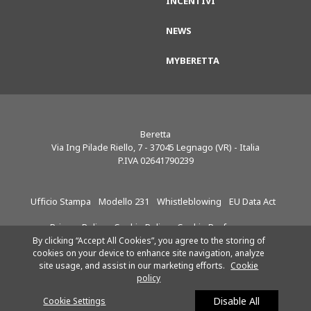
INCENTIVI
NEWS
MYBERETTA
Beretta
Via Ing Pilade Riello, 7
-
37045
Legnago (VR) - Italia
P.IVA 02641790239
Ufficio Stampa
Modello 231
Whistleblowing
EU Data Act
Privacy Policy
Cookie Policy
Cookie Preferences
By clicking “Accept All Cookies”, you agree to the storing of
cookies on your device to enhance site navigation, analyze
site usage, and assist in our marketing efforts.
Cookie
Riello S.p.A.
Seguici su:
policy
SOCIETÀ SOGGETTA ALLA
DIREZIONE E AL
Disable All
Cookie Settings
COORDINAMENTO DI