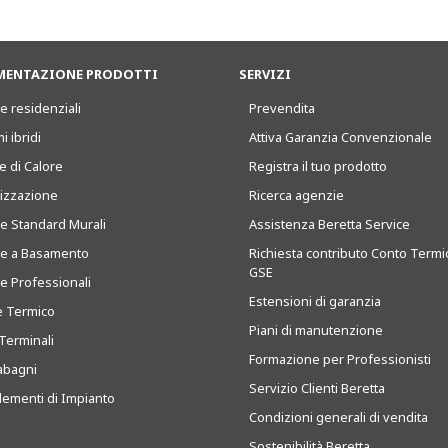
ENTAZIONE PRODOTTI
SERVIZI
e residenziali
Prevendita
i ibridi
Attiva Garanzia Convenzionale
 di Calore
Registra il tuo prodotto
tizzazione
Ricerca agenzie
ie Standard Murali
Assistenza Beretta Service
ie a Basamento
Richiesta contributo Conto Termi
GSE
ie Professionali
Estensioni di garanzia
e Termico
Piani di manutenzione
Terminali
Formazione per Professionisti
abagni
Servizio Clienti Beretta
ementi di Impianto
Condizioni generali di vendita
Sostenibilità Beretta