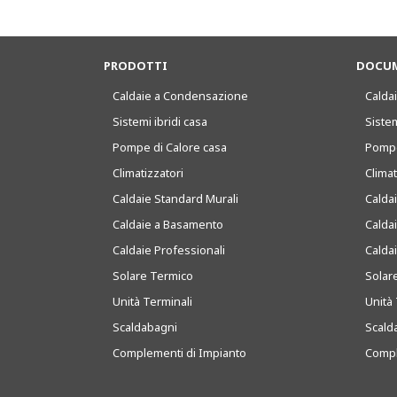
PRODOTTI
DOCUM
Caldaie a Condensazione
Caldai
Sistemi ibridi casa
Sistem
Pompe di Calore casa
Pompe
Climatizzatori
Clima
Caldaie Standard Murali
Calda
Caldaie a Basamento
Calda
Caldaie Professionali
Calda
Solare Termico
Solar
Unità Terminali
Unità 
Scaldabagni
Scald
Complementi di Impianto
Compl