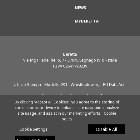
NEWS
MYBERETTA
Beretta
Via Ing Pilade Riello, 7
-
37045
Legnago (VR) - Italia
P.IVA 02641790239
Ufficio Stampa
Modello 231
Whistleblowing
EU Data Act
Privacy Policy
Cookie Policy
Cookie Preferences
By clicking “Accept All Cookies”, you agree to the storing of
cookies on your device to enhance site navigation, analyze
site usage, and assist in our marketing efforts.
Cookie
Riello S.p.A.
Seguici su:
policy
SOCIETÀ SOGGETTA ALLA
DIREZIONE E AL
Disable All
Cookie Settings
COORDINAMENTO DI
ARISTON HOLDING NV