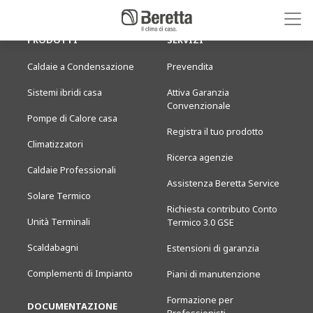
PRODOTTI
SERVIZI
Caldaie a Condensazione
Prevendita
Sistemi ibridi casa
Attiva Garanzia
Convenzionale
Pompe di Calore casa
Registra il tuo prodotto
Climatizzatori
Ricerca agenzie
Caldaie Professionali
Assistenza Beretta Service
Solare Termico
Richiesta contributo Conto
Unità Terminali
Termico 3.0 GSE
Scaldabagni
Estensioni di garanzia
Complementi di Impianto
Piani di manutenzione
Formazione per
DOCUMENTAZIONE