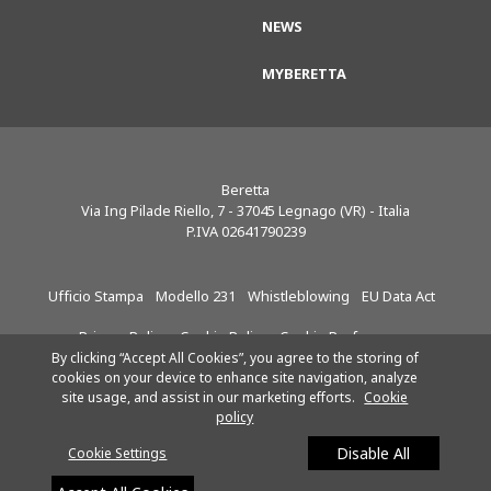
NEWS
MYBERETTA
Beretta
Via Ing Pilade Riello, 7
-
37045
Legnago (VR) - Italia
P.IVA 02641790239
Ufficio Stampa
Modello 231
Whistleblowing
EU Data Act
Privacy Policy
Cookie Policy
Cookie Preferences
By clicking “Accept All Cookies”, you agree to the storing of
cookies on your device to enhance site navigation, analyze
site usage, and assist in our marketing efforts.
Cookie
Riello S.p.A.
Seguici su:
policy
SOCIETÀ SOGGETTA ALLA
DIREZIONE E AL
Disable All
Cookie Settings
COORDINAMENTO DI
ARISTON HOLDING NV