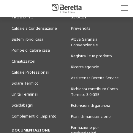
PRODOTTI
SERVIZI
Caldaie a Condensazione
Prevendita
Sistemi ibridi casa
Attiva Garanzia
Convenzionale
Pompe di Calore casa
Registra il tuo prodotto
Climatizzatori
Ricerca agenzie
Caldaie Professionali
Assistenza Beretta Service
Solare Termico
Richiesta contributo Conto
Unità Terminali
Termico 3.0 GSE
Scaldabagni
Estensioni di garanzia
Complementi di Impianto
Piani di manutenzione
Formazione per
DOCUMENTAZIONE