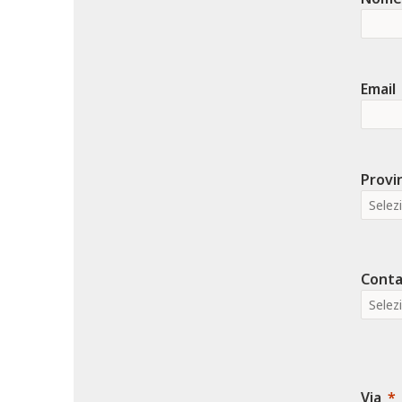
Email
Provi
Contat
Via