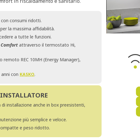
mfort in riscaldamento e sanitario.
con consumi ridotti.
 per la massima affidabilità.
cedere a tutte le funzioni.
, Comfort
attraverso il termostato Hi,
llo remoto REC 10MH (Energy Manager),
 8 anni con
KASKO
.
’INSTALLATORE
à di installazione anche in box preesistenti,
nutenzione più semplice e veloce.
rcompatte e peso ridotto.