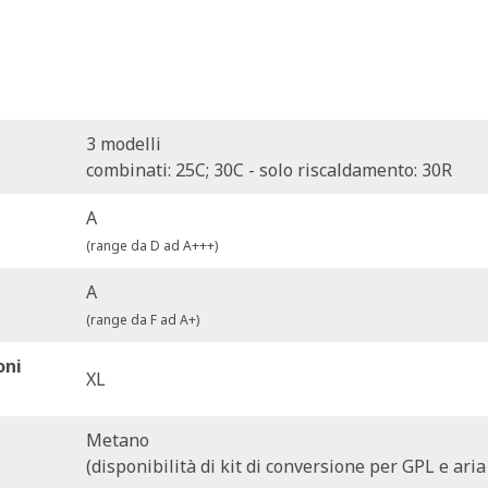
3 modelli
combinati: 25C; 30C - solo riscaldamento: 30R
A
(range da D ad A+++)
A
(range da F ad A+)
oni
XL
APPROFONDISCI HI, COMFORT T100
Metano
(disponibilità di kit di conversione per GPL e ari