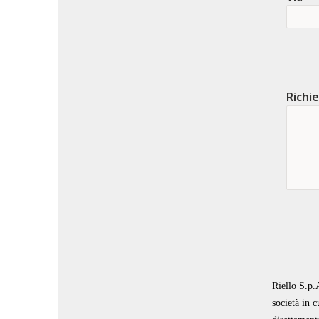
Richi
Riello S.p.A
società in c