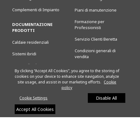
Complementi di Impianto
Piani di manutenzione
Formazione per
DOCUMENTAZIONE
Professionisti
PRODOTTI
Servizio Clienti Beretta
Caldaie residenziali
Condizioni generali di
Sistemi ibridi
vendita
Pompe di Calore
Sostenibilità Beretta
By clicking “Accept All Cookies”, you agree to the storing of
cookies on your device to enhance site navigation, analyze
Climatizzazione
Consigli e FAQ
site usage, and assist in our marketing efforts.
Cookie
policy
Caldaie Standard Murali
DOCUMENTAZIONE
Disable All
Cookie Settings
Caldaie a Basamento
Catalogo Beretta e schede
Accept All Cookies
Caldaie Professionali
novità
Solare Termico
Documentazione prodotti
Unità Terminali
Ricerca documentazione