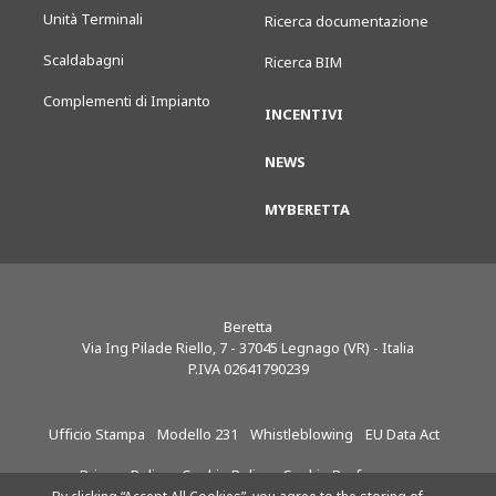
Unità Terminali
Ricerca documentazione
Scaldabagni
Ricerca BIM
Complementi di Impianto
INCENTIVI
NEWS
MYBERETTA
Beretta
Via Ing Pilade Riello, 7
-
37045
Legnago (VR) - Italia
P.IVA 02641790239
Ufficio Stampa
Modello 231
Whistleblowing
EU Data Act
Privacy Policy
Cookie Policy
Cookie Preferences