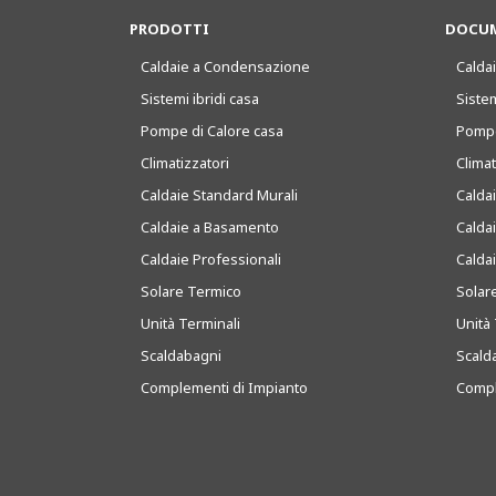
PRODOTTI
DOCUM
Caldaie a Condensazione
Caldai
Sistemi ibridi casa
Sistem
Pompe di Calore casa
Pompe
Climatizzatori
Clima
Caldaie Standard Murali
Calda
Caldaie a Basamento
Calda
Caldaie Professionali
Calda
Solare Termico
Solar
Unità Terminali
Unità 
Scaldabagni
Scald
Complementi di Impianto
Compl