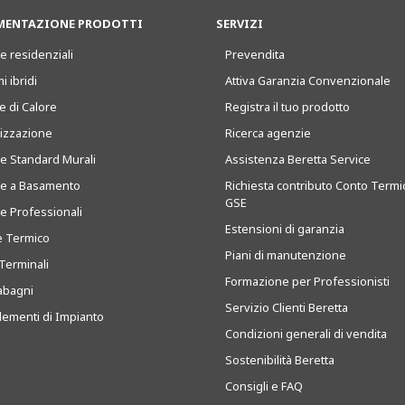
ENTAZIONE PRODOTTI
SERVIZI
e residenziali
Prevendita
i ibridi
Attiva Garanzia Convenzionale
 di Calore
Registra il tuo prodotto
tizzazione
Ricerca agenzie
ie Standard Murali
Assistenza Beretta Service
ie a Basamento
Richiesta contributo Conto Termi
GSE
ie Professionali
Estensioni di garanzia
e Termico
Piani di manutenzione
Terminali
Formazione per Professionisti
abagni
Servizio Clienti Beretta
ementi di Impianto
Condizioni generali di vendita
Sostenibilità Beretta
Consigli e FAQ