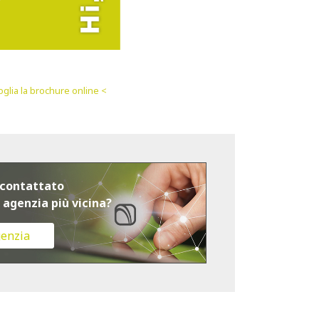
oglia la brochure online <
 contattato
 agenzia più vicina?
genzia