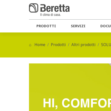
PRODOTTI
SERVIZI
DOCU
Home
Prodotti
Altri prodotti
SOLU