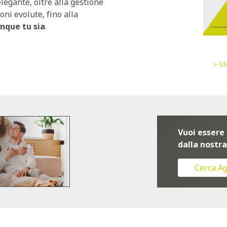
legante, oltre alla gestione
ni evolute, fino alla
unque tu sia
.
> Sf
Vuoi essere
dalla nostra
Cerca A