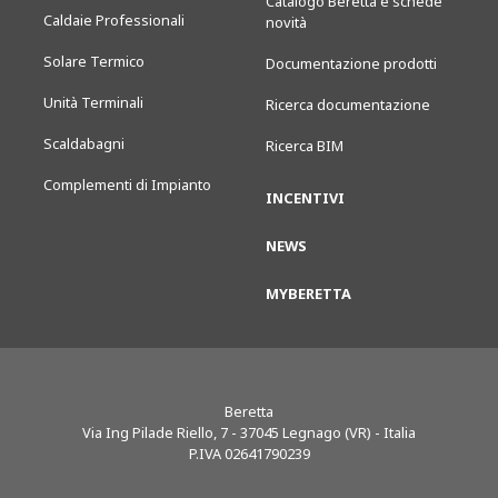
Catalogo Beretta e schede
Caldaie Professionali
novità
Solare Termico
Documentazione prodotti
Unità Terminali
Ricerca documentazione
Scaldabagni
Ricerca BIM
Complementi di Impianto
INCENTIVI
NEWS
MYBERETTA
Beretta
Via Ing Pilade Riello, 7
-
37045
Legnago (VR) - Italia
P.IVA 02641790239